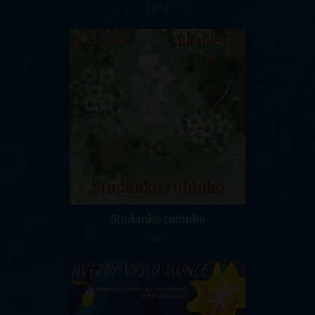
2014
Studánko rubínko
2009