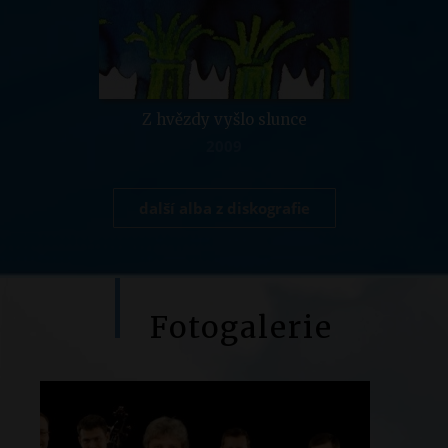
Z hvězdy vyšlo slunce
2009
další alba z diskografie
Fotogalerie