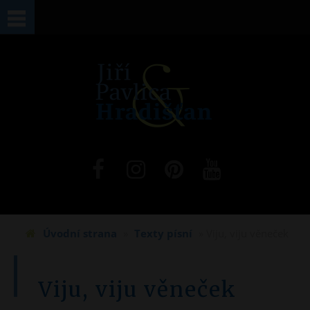
Jste zde
Úvodní strana
»
Texty písní
» Viju, viju věneček
Viju, viju věneček