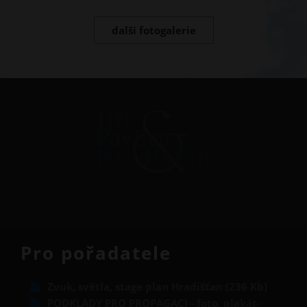
další fotogalerie
Pro pořadatele
Zvuk, světla, stage plan Hradišťan (236 Kb)
PODKLADY PRO PROPAGACI - foto, plakát-