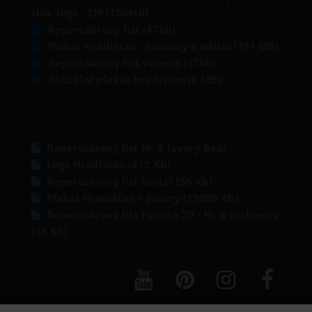
tisk, logo - ZIP (108MB)
Repertoárový list (47kb)
Plakát Hradišťan - soubory k editaci (51 MB)
Repertoárový list vánoce (47kb)
Aktuální plakát Hradišťan (6 MB)
Repertoárový list Hr & Javory Beat
Logo Hradišťan (412 Kb)
Repertoárový list kostel (55 Kb)
Plakát Hradišťan + Javory (13000 Kb)
Repertoárový list Pavlica 70 - Hr & orchestry
(48 Kb)