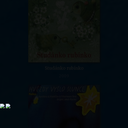
Studánko rubínko
2009