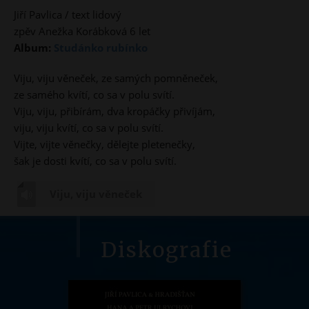
Jiří Pavlica / text lidový
zpěv Anežka Korábková 6 let
Album:
Studánko rubínko
Viju, viju věneček, ze samých pomněneček,
ze samého kvítí, co sa v polu svítí.
Viju, viju, přibírám, dva kropáčky přivíjám,
viju, viju kvítí, co sa v polu svítí.
Vijte, vijte věnečky, dělejte pletenečky,
šak je dosti kvítí, co sa v polu svítí.
Viju, viju věneček
Diskografie