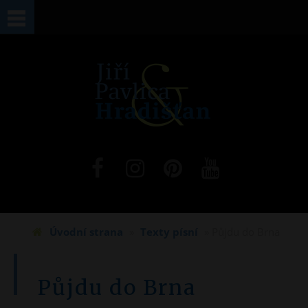
Jste zde
Úvodní strana
»
Texty písní
» Půjdu do Brna
Půjdu do Brna