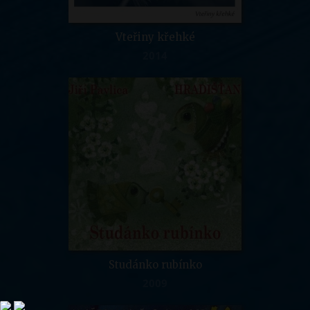
Vteřiny křehké
2014
Studánko rubínko
2009