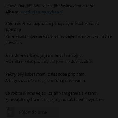
lidová, úpr. Jiří Pavlica, zp. Jiří Pavlica a muzikanti
Album:
Hradišťan Muzykanci
Půjdu do Brna, poprosím pána, aby mě dal koňa od
kapitána.
Pane kapitán, pěkně Vás prosím, dejte mně koníčka, rád se
povozím.
A na Brně verbujú, já jsem se dal na vojnu.
Má milá neplač pro mě, dal jsem se dobrovolně.
Pěkný bílý kabát mám, palaš sobě připínám.
A boty s ostrožkama, jsem šohaj mezi váma.
Co robíte u Brna vojáci, zajali Vám generála v tanci.
Ej nezajali my ho máme, ej my ho tak hned nevydáme.
Půjdu do Brna