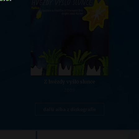
Z hvězdy vyšlo slunce
2009
další alba z diskografie