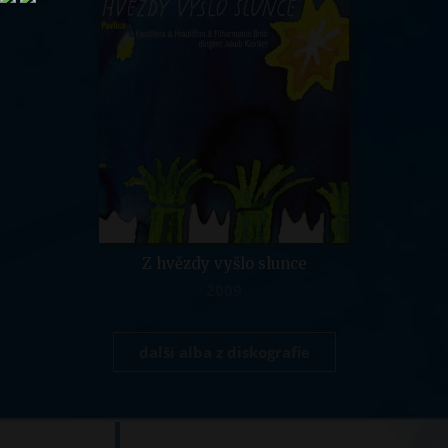
Z hvězdy vyšlo slunce
2009
další alba z diskografie