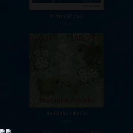
Vteřiny křehké
2014
Studánko rubínko
2009