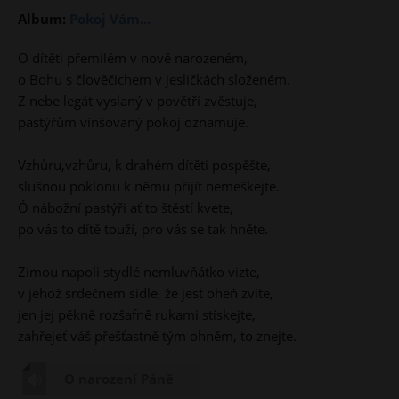
Album:
Pokoj Vám...
O dítěti přemilém v nově narozeném,
o Bohu s člověčichem v jesličkách složeném.
Z nebe legát vyslaný v povětří zvěstuje,
pastýřům vinšovaný pokoj oznamuje.
Vzhůru,vzhůru, k drahém dítěti pospěšte,
slušnou poklonu k němu přijít nemeškejte.
Ó nábožní pastýři ať to štěstí kvete,
po vás to dítě touží, pro vás se tak hněte.
Zimou napoli stydlé nemluvňátko vizte,
v jehož srdečném sídle, že jest oheň zvíte,
jen jej pěkně rozšafně rukami stískejte,
zahřejeť váš přešťastně tým ohněm, to znejte.
O narození Páně