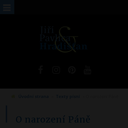
Jste zde
Úvodní strana
»
Texty písní
» O narození Páně
O narození Páně