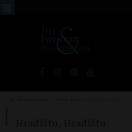
Jste zde
Úvodní strana
»
Texty písní
» Hradišťu, Hradišťu
Hradišťu, Hradišťu