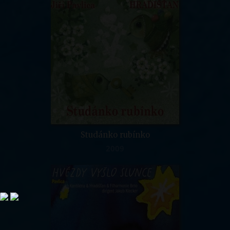
Studánko rubínko
2009