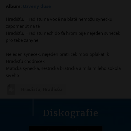
Album:
Ozvěny duše
Hradišťu, Hradišťu na vodě na blatě nemožu synečku
zapomenút na tě
Hradišťu, Hradišťu nech do ťa hrom bije nejeden syneček
pro tebe zahyne
Nejeden syneček, nejeden bratříček mosí oplakati k
Hradišťu chodníček
Matička synečka, sestřička bratříčka a milá milého sokola
sivého
Hradišťu, Hradišťu
Diskografie