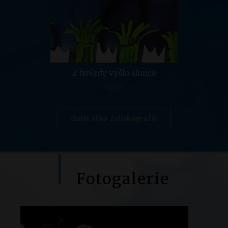
Z hvězdy vyšlo slunce
2009
další alba z diskografie
Fotogalerie