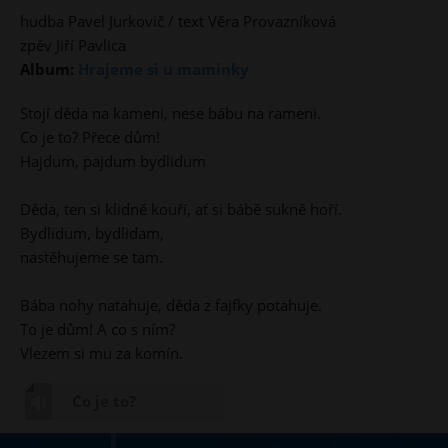
hudba Pavel Jurkovič / text Věra Provazníková
zpěv Jiří Pavlica
Album:
Hrajeme si u maminky
Stojí děda na kameni, nese bábu na rameni.
Co je to? Přece dům!
Hajdum, pajdum bydlidum
Děda, ten si klidně kouří, ať si bábě sukně hoří.
Bydlidum, bydlidam,
nastěhujeme se tam.
Bába nohy natahuje, děda z fajfky potahuje.
To je dům! A co s ním?
Vlezem si mu za komín.
Co je to?