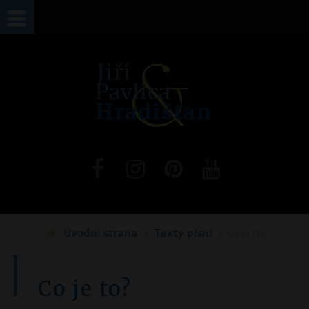
Jste zde
Úvodní strana
»
Texty písní
» Co je to?
Co je to?