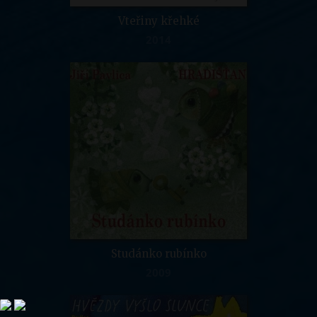
Vteřiny křehké
2014
Studánko rubínko
2009