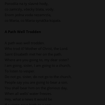
Porodila na ty slavné hody,
co zamrzly, všecky blata, vody.
Enom jedna voda nezamrzla,
co Maria, co Maria synáčka kúpala.
A Path Well Trodden
A path was well trodden.
Who trod it? Mother of Christ, the Lord.
Saint Elisabeth met her on the path.
Where are you going to, my dear sister?
I am going, sister, I am going to a church,
To listen to vesper.
Do not go, sister, do not go to the church,
People say you are going to bear a son.
You shall bear him on the glorious day,
When all wells’ water freezes.
Hey, what a news it would be
If a virgin gave birth to a son.