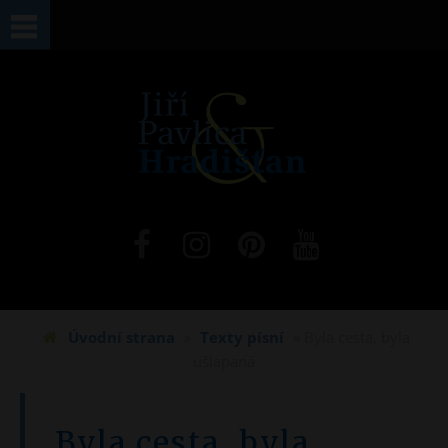
Jste zde
Úvodní strana
»
Texty písní
» Byla cesta, byla
ušlapaná
Byla cesta, byla