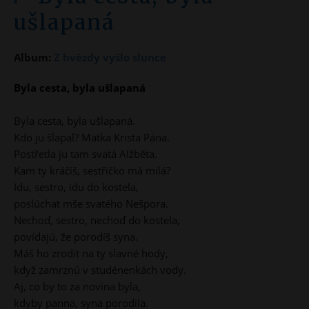
ušlapaná
Album:
Z hvězdy vyšlo slunce
Byla cesta, byla ušlapaná
Byla cesta, byla ušlapaná.
Kdo ju šlapal? Matka Krista Pána.
Postřetla ju tam svatá Alžběta.
Kam ty kráčíš, sestřičko má milá?
Idu, sestro, idu do kostela,
poslúchat mše svatého Nešpora.
Nechoď, sestro, nechoď do kostela,
povídajú, že porodíš syna.
Máš ho zrodit na ty slavné hody,
když zamrznú v studénenkách vody.
Aj, co by to za novina byla,
kdyby panna, syna porodila.