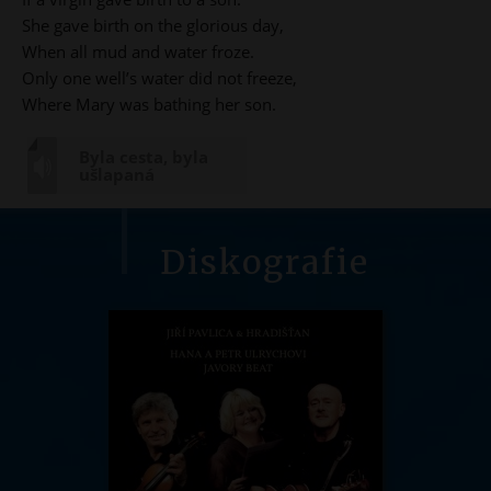
She gave birth on the glorious day,
When all mud and water froze.
Only one well’s water did not freeze,
Where Mary was bathing her son.
Byla cesta, byla
ušlapaná
Diskografie