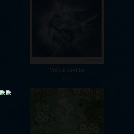
Vteřiny křehké
2014