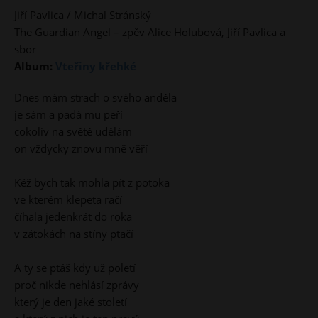
Jiří Pavlica / Michal Stránský
The Guardian Angel – zpěv Alice Holubová, Jiří Pavlica a
sbor
Album:
Vteřiny křehké
Dnes mám strach o svého anděla
je sám a padá mu peří
cokoliv na světě udělám
on vždycky znovu mně věří
Kéž bych tak mohla pít z potoka
ve kterém klepeta račí
číhala jedenkrát do roka
v zátokách na stíny ptačí
A ty se ptáš kdy už poletí
proč nikde nehlásí zprávy
který je den jaké století