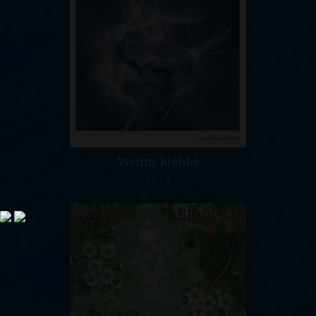
Vteřiny křehké
2014