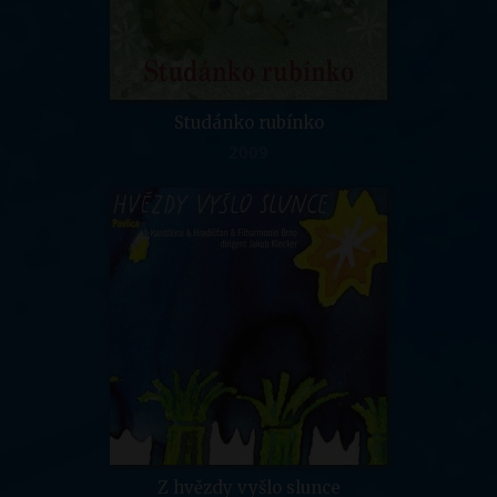
Studánko rubínko
2009
Z hvězdy vyšlo slunce