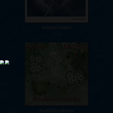
Vteřiny křehké
2014
Studánko rubínko