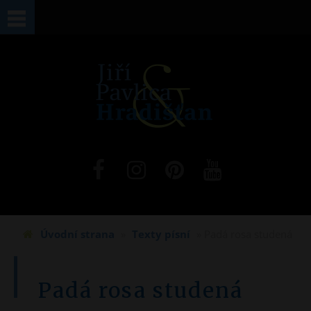
Jste zde
Úvodní strana
»
Texty písní
» Padá rosa studená
Padá rosa studená