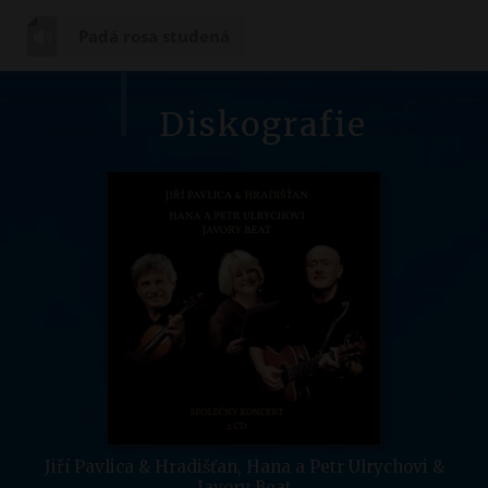
Padá rosa studená
Diskografie
Jiří Pavlica & Hradišťan, Hana a Petr Ulrychovi &
Javory Beat