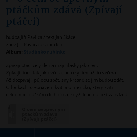
ptáčkům zdává (Zpívají
ptáčci)
hudba Jiří Pavlica / text Jan Skácel
zpěv Jiří Pavlica a sbor dětí
Album:
Studánko rubínko
Zpívají ptáci celý den a mají hlásky jako len.
Zpívají dnes tak jako včera, po celý den až do večera.
Až dozpívají, půjdou spát, sny krásné se jim budou zdát.
O loukách, o voňavém kvítí a o měsíčku, který svítí
celou noc ptáčkům do hnízda, když ticho na prst zahvízdá.
O čem se zpěvným
ptáčkům zdává
(Zpívají ptáčci)