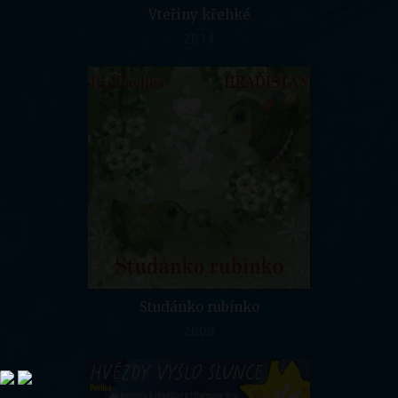
Vteřiny křehké
2014
Studánko rubínko
2009