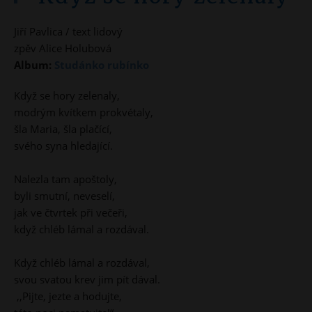
Jiří Pavlica / text lidový
zpěv Alice Holubová
Album:
Studánko rubínko
Když se hory zelenaly,
modrým kvítkem prokvétaly,
šla Maria, šla plačící,
svého syna hledající.
Nalezla tam apoštoly,
byli smutní, neveselí,
jak ve čtvrtek při večeři,
když chléb lámal a rozdával.
Když chléb lámal a rozdával,
svou svatou krev jim pít dával.
,,Pijte, jezte a hodujte,