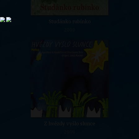
Studánko rubínko
2009
Z hvězdy vyšlo slunce
2009