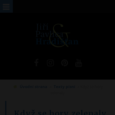
Jste zde
Úvodní strana
»
Texty písní
» Když se hory
zelenaly
Když se hory zelenaly