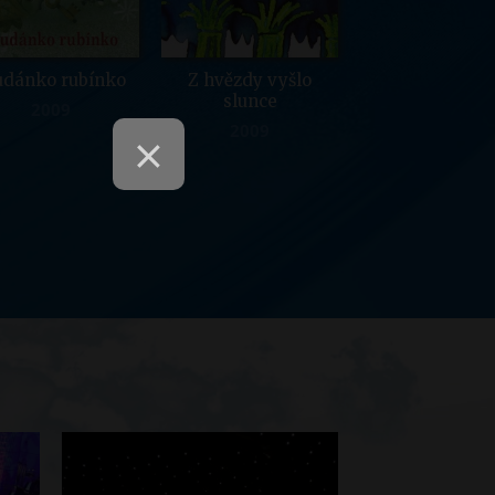
udánko rubínko
Z hvězdy vyšlo
slunce
2009
×
2009