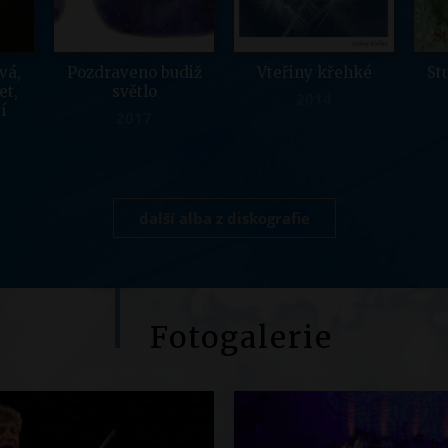
vá,
Pozdraveno budiž
Vteřiny křehké
St
et,
světlo
2014
í
2017
další alba z diskografie
Fotogalerie