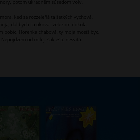
mory, potom ukradněm súsedom voly.
ora, keď sa rozzeleňá ta šetkých vychová.
oja, dal bych ca okovac železom dokola.
 pobic. Horenka chabová, ty moja mosíš byc.
. Něpojdzem od miléj, šak eště nesvitá.