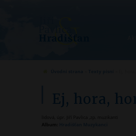
Ak
Jste zde
Úvodní strana
»
Texty písní
» Ej, hora
Ej, hora, ho
lidová, úpr. Jiří Pavlica ,zp. muzikanti
Album:
Hradišťan Muzykanci