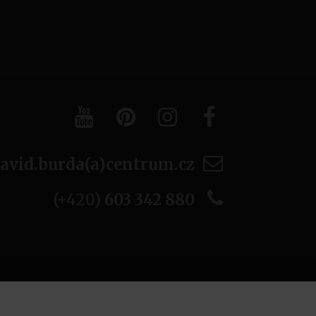
avid.burda(a)centrum.cz
(+420)
603 342 880