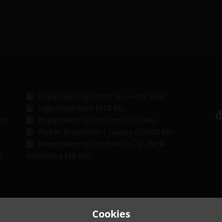
Repertoárový list Hr & Javory Beat
Logo Hradišťan (412 Kb)
d
át-
Repertoárový list kostel (55 Kb)
Plakát Hradišťan + Javory (13000 Kb)
Repertoárový list Pavlica 70 - Hr &
1
orchestry (48 Kb)
Cookies