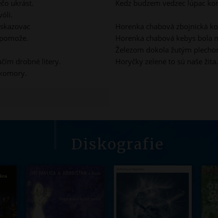
čo ukrást.
Kedz budzem vedzec lúpac ko
óli.
oskazovac
Horenka chabová zbojnická kom
y pomože.
Horenka chabová kebys bola m
Železom dokola žutým plechom
čím drobné litery.
Horyčky zelené to sú naše žita
 komory.
Diskografie