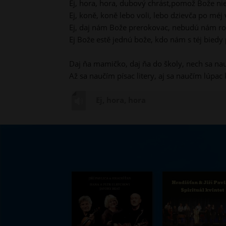
Ej, hora, hora, dubový chrást,pomož Bože nie
Ej, koně, koně lebo voli, lebo dzievča po méj v
Ej, daj nám Bože prerokovac, nebudú nám r
Ej Bože estě jednú bože, kdo nám s téj bied
Daj ňa mamičko, daj ňa do školy, nech sa nau
Až sa naučím písac litery, aj sa naučím lúpac
Ej, hora, hora