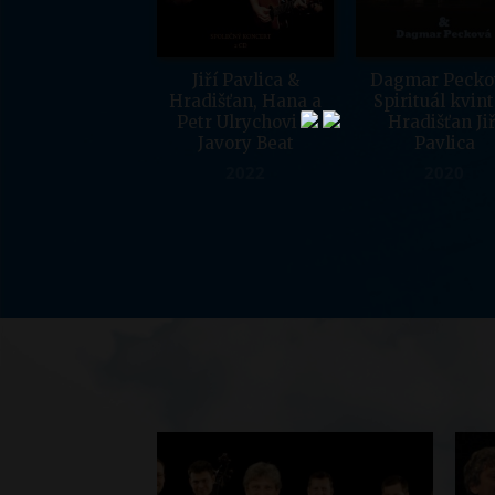
Jiří Pavlica &
Dagmar Pecko
Hradišťan, Hana a
Spirituál kvint
Petr Ulrychovi &
Hradišťan Jiř
Javory Beat
Pavlica
2022
2020