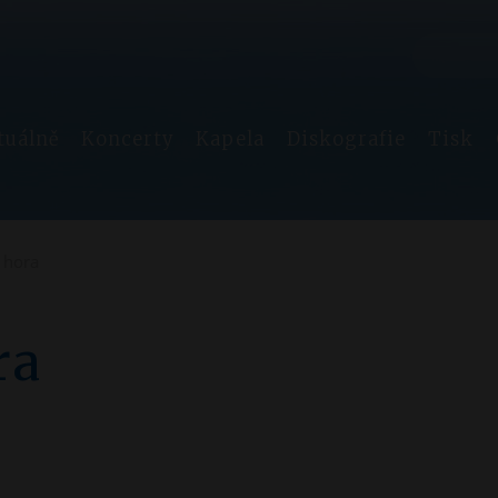
Vyhle
Hledat
tuálně
Koncerty
Kapela
Diskografie
Tisk
Zpěvníky
Texty písní
, hora
Recenze
ra