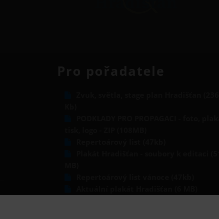
Pro pořadatele
Zvuk, světla, stage plan Hradišťan (236
Kb)
PODKLADY PRO PROPAGACI - foto, plak
tisk, logo - ZIP (108MB)
Repertoárový list (47kb)
Plakát Hradišťan - soubory k editaci (5
MB)
Repertoárový list vánoce (47kb)
Aktuální plakát Hradišťan (6 MB)